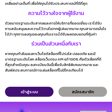
เหลืออย่างเต็มที่ เพื่อให้คุณได้รับประสบการณ์ที่ดีที่สุด
ความไว้วางใจจากผู้ใช้งาน
ด้วยมาตรฐานระดับสากลและการให้บริการที่ยอดเยี่ยม เราได้รับ
การสนับสนุนและความไว้วางใจจากผู้เล่นมากมาย คุณสามารถมั่นใจ
ได้ว่า ทุกการลงทุนของคุณกับเราจะได้รับผลตอบแทนที่คุ้มค่า
ร่วมเป็นส่วนหนึ่งกับเรา
หากคุณกำลังมองหาเว็บไซต์สล็อตที่โปร่งใส ปลอดภัย และมี
มาตรฐานระดับโลก สล็อตเว็บตรง API แท้ 100% คือตัวเลือกที่ดี
ที่สุดสำหรับคุณ ลงทะเบียนวันนี้เพื่อรับสิทธิพิเศษมากมาย และ
สัมผัสประสบการณ์การเล่นสล็อตที่ไม่มีใครเทียบได้
เข้าสู่ระบบ
สมัครสมาชิก