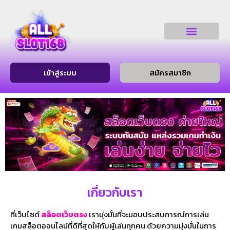
เข้าสู่ระบบ
สมัครสมาชิก
เกี่ยวกับเรา
ที่เว็บไซต์
สล็อตเว็บตรง
เรามุ่งมั่นที่จะมอบประสบการณ์การเล่น
เกมสล็อตออนไลน์ที่ดีที่สุดให้กับผู้เล่นทุกคน ด้วยความมุ่งมั่นในการ